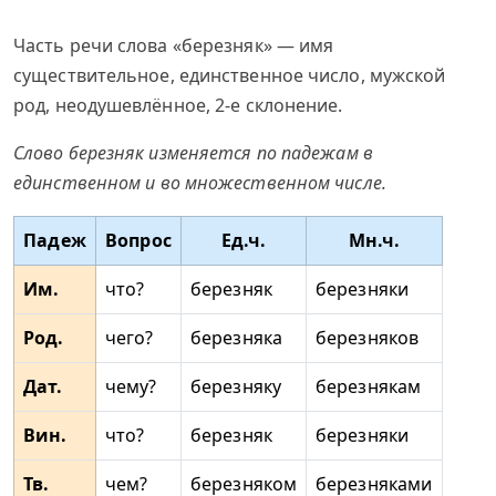
Часть речи слова «березняк» — имя
существительное, единственное число, мужской
род, неодушевлённое, 2-е склонение.
Слово березняк изменяется по падежам в
единственном и во множественном числе.
Падеж
Вопрос
Ед.ч.
Мн.ч.
Им.
что?
березняк
березняки
Род.
чего?
березняка
березняков
Дат.
чему?
березняку
березнякам
Вин.
что?
березняк
березняки
Тв.
чем?
березняком
березняками