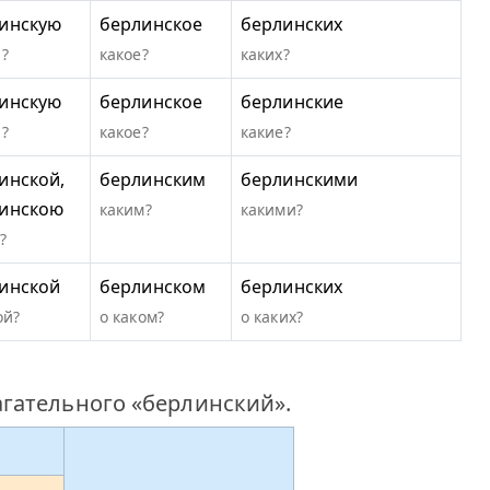
инскую
берлинское
берлинских
?
какое?
каких?
инскую
берлинское
берлинские
?
какое?
какие?
инской,
берлинским
берлинскими
инскою
каким?
какими?
?
инской
берлинском
берлинских
ой?
о каком?
о каких?
гательного «берлинский».