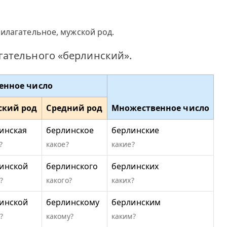
илагательное, мужской род.
ательного «берлинский».
енное число
ский род
Средний род
Множественное число
инская
берлинское
берлинские
?
какое?
какие?
инской
берлинского
берлинских
?
какого?
каких?
инской
берлинскому
берлинским
?
какому?
каким?