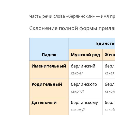
Часть речи слова «берлинский» — имя пр
Склонение полной формы прилаг
Единств
Падеж
Мужской род
Жен
Именительный
берлинский
берл
какой?
какая
Родительный
берлинского
берл
какого?
какой
Дательный
берлинскому
берл
какому?
какой