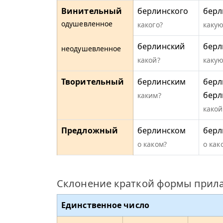
Винительный
берлинского
берл
одушевленное
какого?
какую
берлинский
берл
неодушевленное
какой?
какую
Творительный
берлинским
берл
берл
каким?
какой
Предложный
берлинском
берл
о каком?
о как
Склонение краткой формы прила
Единственное число