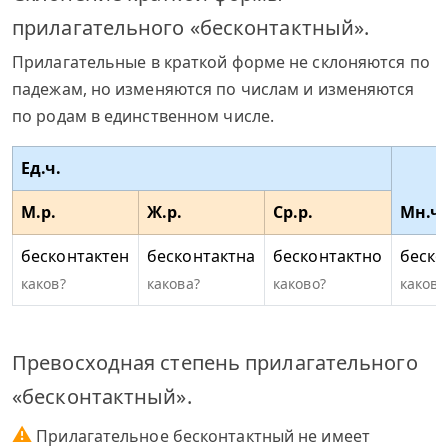
прилагательного «бесконтактный».
Прилагательные в краткой форме не склоняются по
падежам, но изменяются по числам и изменяются
по родам в единственном числе.
Ед.ч.
М.р.
Ж.р.
Ср.р.
Мн.ч.
бесконтактен
бесконтактна
бесконтактно
беско
каков?
какова?
каково?
каковы
Превосходная степень прилагательного
«бесконтактный».
⚠
Прилагательное бесконтактный не имеет