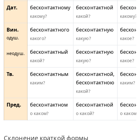
Дат.
бесконтактному
бесконтактной
бескон
какому?
какой?
какому?
Вин.
бесконтактного
бесконтактную
бесконт
одуш.
какого?
какую?
какое?
бесконтактный
бесконтактную
бесконт
неодуш.
какой?
какую?
какое?
Тв.
бесконтактным
бесконтактной,
бескон
бесконтактною
каким?
каким?
какой?
Пред.
бесконтактном
бесконтактной
бескон
о каком?
о какой?
о каком?
Склонение краткой формы