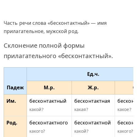
Часть речи слова «бесконтактный» — имя
прилагательное, мужской род.
Склонение полной формы
прилагательного «бесконтактный».
Ед.ч.
Падеж
М.р.
Ж.р.
С
Им.
бесконтактный
бесконтактная
бесконт
какой?
какая?
какое?
Род.
бесконтактного
бесконтактной
бесконт
какого?
какой?
какого?