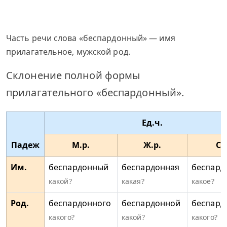
Часть речи слова «беспардонный» — имя
прилагательное, мужской род.
Склонение полной формы
прилагательного «беспардонный».
Ед.ч.
Падеж
М.р.
Ж.р.
С.
Им.
беспардонный
беспардонная
беспард
какой?
какая?
какое?
Род.
беспардонного
беспардонной
беспард
какого?
какой?
какого?