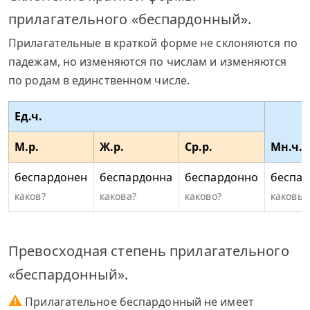
прилагательного «беспардонный».
Прилагательные в краткой форме не склоняются по
падежам, но изменяются по числам и изменяются
по родам в единственном числе.
Ед.ч.
М.р.
Ж.р.
Ср.р.
Мн.ч.
беспардонен
беспардонна
беспардонно
беспа
каков?
какова?
каково?
каковы?
Превосходная степень прилагательного
«беспардонный».
⚠
Прилагательное беспардонный не имеет