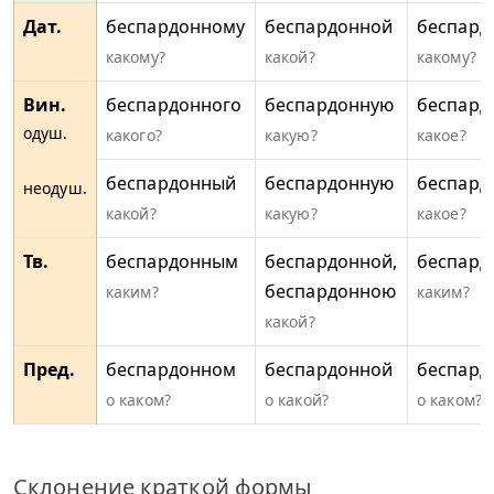
Дат.
беспардонному
беспардонной
беспард
какому?
какой?
какому?
Вин.
беспардонного
беспардонную
беспард
одуш.
какого?
какую?
какое?
беспардонный
беспардонную
беспард
неодуш.
какой?
какую?
какое?
Тв.
беспардонным
беспардонной,
беспар
беспардонною
каким?
каким?
какой?
Пред.
беспардонном
беспардонной
беспард
о каком?
о какой?
о каком?
Склонение краткой формы