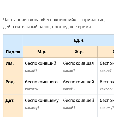
Часть речи слова «беспокоивший» — причастие,
действительный залог, прошедшее время.
Ед.ч.
Падеж
М.р.
Ж.р.
С.
Им.
беспокоивший
беспокоившая
беспок
какой?
какая?
какое?
Род.
беспокоившего
беспокоившей
беспок
какого?
какой?
какого?
Дат.
беспокоившему
беспокоившей
беспок
какому?
какой?
какому?