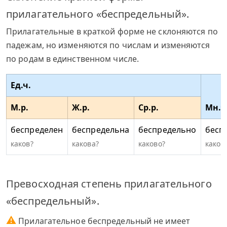
прилагательного «беспредельный».
Прилагательные в краткой форме не склоняются по
падежам, но изменяются по числам и изменяются
по родам в единственном числе.
Ед.ч.
М.р.
Ж.р.
Ср.р.
Мн.ч
беспределен
беспредельна
беспредельно
бесп
каков?
какова?
каково?
каков
Превосходная степень прилагательного
«беспредельный».
⚠
Прилагательное беспредельный не имеет