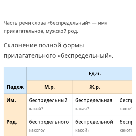
Часть речи слова «беспредельный» — имя
прилагательное, мужской род.
Склонение полной формы
прилагательного «беспредельный».
Ед.ч.
Падеж
М.р.
Ж.р.
Им.
беспредельный
беспредельная
беспр
какой?
какая?
какое?
Род.
беспредельного
беспредельной
беспр
какого?
какой?
какого?