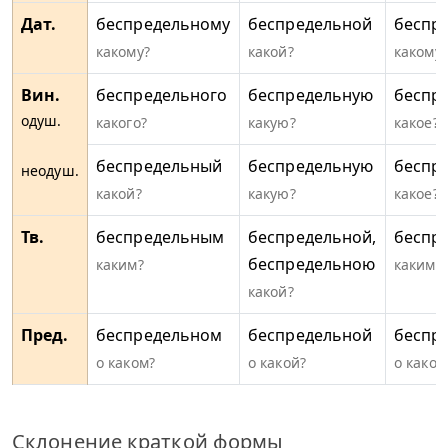
Дат.
беспредельному
беспредельной
беспр
какому?
какой?
какому?
Вин.
беспредельного
беспредельную
беспр
одуш.
какого?
какую?
какое?
беспредельный
беспредельную
беспр
неодуш.
какой?
какую?
какое?
Тв.
беспредельным
беспредельной,
беспр
беспредельною
каким?
каким?
какой?
Пред.
беспредельном
беспредельной
беспр
о каком?
о какой?
о каком
Склонение краткой формы