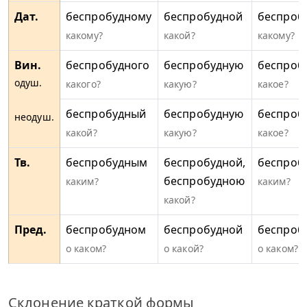
Дат.
беспробудному
беспробудной
беспроб
какому?
какой?
какому?
Вин.
беспробудного
беспробудную
беспроб
одуш.
какого?
какую?
какое?
беспробудный
беспробудную
беспроб
неодуш.
какой?
какую?
какое?
Тв.
беспробудным
беспробудной,
беспроб
беспробудною
каким?
каким?
какой?
Пред.
беспробудном
беспробудной
беспроб
о каком?
о какой?
о каком?
Склонение краткой формы