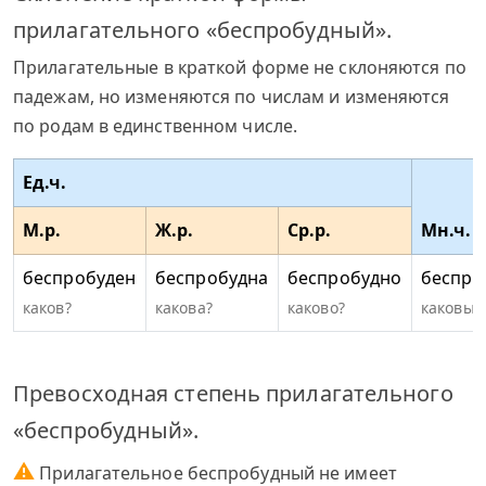
прилагательного «беспробудный».
Прилагательные в краткой форме не склоняются по
падежам, но изменяются по числам и изменяются
по родам в единственном числе.
Ед.ч.
М.р.
Ж.р.
Ср.р.
Мн.ч.
беспробуден
беспробудна
беспробудно
беспро
каков?
какова?
каково?
каковы?
Превосходная степень прилагательного
«беспробудный».
⚠
Прилагательное беспробудный не имеет