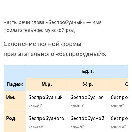
Часть речи слова «беспробудный» — имя
прилагательное, мужской род.
Склонение полной формы
прилагательного «беспробудный».
Ед.ч.
Падеж
М.р.
Ж.р.
С.р
Им.
беспробудный
беспробудная
беспроб
какой?
какая?
какое?
Род.
беспробудного
беспробудной
беспроб
какого?
какой?
какого?