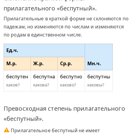
прилагательного «беспутный».
Прилагательные в краткой форме не склоняются по
падежам, но изменяются по числам и изменяются
по родам в единственном числе.
Ед.ч.
М.р.
Ж.р.
Ср.р.
Мн.ч.
беспутен
беспутна
беспутно
беспутны
каков?
какова?
каково?
каковы?
Превосходная степень прилагательного
«беспутный».
⚠
Прилагательное беспутный не имеет