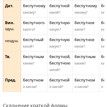
Дат.
беспутному
беспутной
беспутному
бе
какому?
какой?
какому?
как
Вин.
беспутного
беспутную
беспутное
бе
одуш.
какого?
какую?
какое?
как
беспутный
беспутную
беспутное
бе
неодуш.
какой?
какую?
какое?
как
Тв.
беспутным
беспутной,
беспутным
бе
беспутною
каким?
каким?
как
какой?
Пред.
беспутном
беспутной
беспутном
бе
о каком?
о какой?
о каком?
о к
Склонение краткой формы