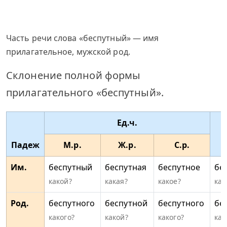
Часть речи слова «беспутный» — имя
прилагательное, мужской род.
Склонение полной формы
прилагательного «беспутный».
Ед.ч.
Падеж
М.р.
Ж.р.
С.р.
Им.
беспутный
беспутная
беспутное
бе
какой?
какая?
какое?
как
Род.
беспутного
беспутной
беспутного
бе
какого?
какой?
какого?
как