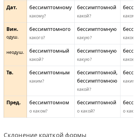
Дат.
бессимптомному
бессимптомной
бесс
какому?
какой?
каком
Вин.
бессимптомного
бессимптомную
бесс
одуш.
какого?
какую?
какое?
бессимптомный
бессимптомную
бесс
неодуш.
какой?
какую?
какое?
Тв.
бессимптомным
бессимптомной,
бесс
бессимптомною
каким?
каким
какой?
Пред.
бессимптомном
бессимптомной
бесс
о каком?
о какой?
о како
Склонение краткой формы