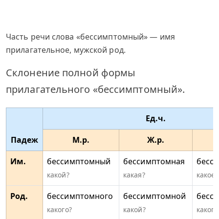
Часть речи слова «бессимптомный» — имя
прилагательное, мужской род.
Склонение полной формы
прилагательного «бессимптомный».
Ед.ч.
Падеж
М.р.
Ж.р.
Им.
бессимптомный
бессимптомная
бесс
какой?
какая?
какое?
Род.
бессимптомного
бессимптомной
бесс
какого?
какой?
какого