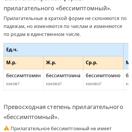
прилагательного «бессимптомный».
Прилагательные в краткой форме не склоняются по
падежам, но изменяются по числам и изменяются
по родам в единственном числе.
Ед.ч.
М.р.
Ж.р.
Ср.р.
Мн
бессимптомен
бессимптомна
бессимптомно
бе
каков?
какова?
каково?
ка
Превосходная степень прилагательного
«бессимптомный».
⚠
Прилагательное бессимптомный не имеет