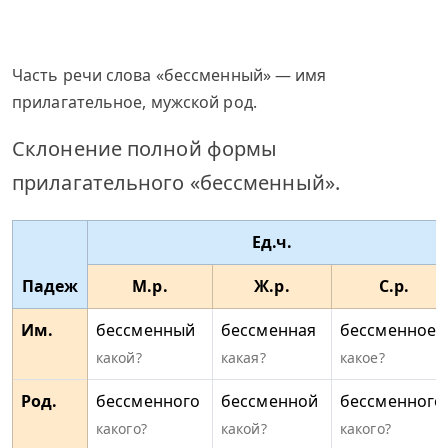
Часть речи слова «бессменный» — имя
прилагательное, мужской род.
Склонение полной формы
прилагательного «бессменный».
Ед.ч.
Падеж
М.р.
Ж.р.
С.р.
Им.
бессменный
бессменная
бессменное
какой?
какая?
какое?
Род.
бессменного
бессменной
бессменного
какого?
какой?
какого?