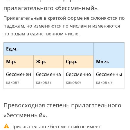
прилагательного «бессменный».
Прилагательные в краткой форме не склоняются по
падежам, но изменяются по числам и изменяются
по родам в единственном числе.
Ед.ч.
М.р.
Ж.р.
Ср.р.
Мн.ч.
бессменен
бессменна
бессменно
бессменны
каков?
какова?
каково?
каковы?
Превосходная степень прилагательного
«бессменный».
⚠
Прилагательное бессменный не имеет