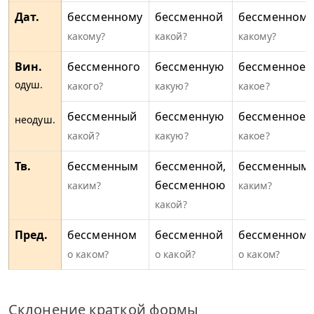
Дат.
бессменному
бессменной
бессменному
какому?
какой?
какому?
Вин.
бессменного
бессменную
бессменное
одуш.
какого?
какую?
какое?
бессменный
бессменную
бессменное
неодуш.
какой?
какую?
какое?
Тв.
бессменным
бессменной,
бессменным
бессменною
каким?
каким?
какой?
Пред.
бессменном
бессменной
бессменном
о каком?
о какой?
о каком?
Склонение краткой формы