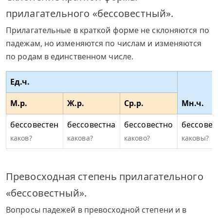
прилагательного «бессовестный».
Прилагательные в краткой форме не склоняются по
падежам, но изменяются по числам и изменяются
по родам в единственном числе.
Ед.ч.
М.р.
Ж.р.
Ср.р.
Мн.ч.
бессовестен
бессовестна
бессовестно
бессовес
каков?
какова?
каково?
каковы?
Превосходная степень прилагательного
«бессовестный».
Вопросы падежей в превосходной степени и в