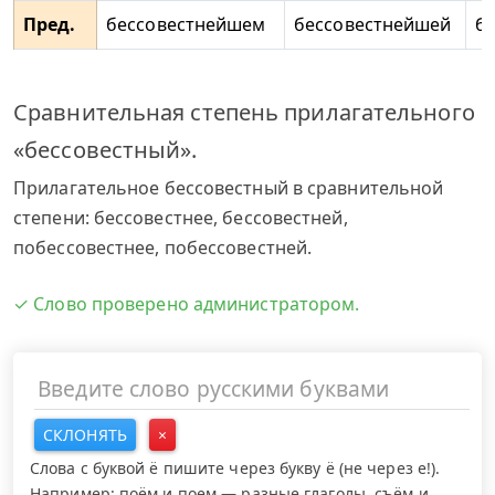
Пред.
бессовестнейшем
бессовестнейшей
б
Сравнительная степень прилагательного
«бессовестный».
Прилагательное бессовестный в сравнительной
степени: бессовестнее, бессовестней,
побессовестнее, побессовестней.
✓ Слово проверено администратором.
СКЛОНЯТЬ
×
Слова с буквой ё пишите через букву ё (не через е!).
Например: поём и поем — разные глаголы, съём и