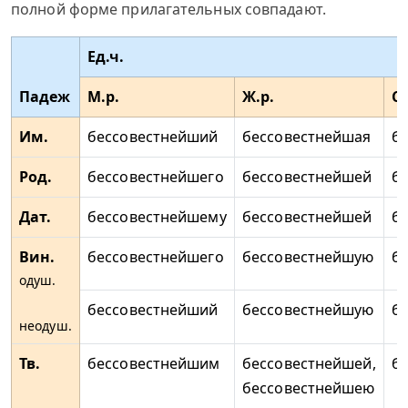
полной форме прилагательных совпадают.
Ед.ч.
Падеж
М.р.
Ж.р.
С.
Им.
бессовестнейший
бессовестнейшая
б
Род.
бессовестнейшего
бессовестнейшей
б
Дат.
бессовестнейшему
бессовестнейшей
б
Вин.
бессовестнейшего
бессовестнейшую
б
одуш.
бессовестнейший
бессовестнейшую
б
неодуш.
Тв.
бессовестнейшим
бессовестнейшей,
б
бессовестнейшею