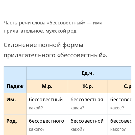
Часть речи слова «бессовестный» — имя
прилагательное, мужской род.
Склонение полной формы
прилагательного «бессовестный».
Ед.ч.
Падеж
М.р.
Ж.р.
С.р.
Им.
бессовестный
бессовестная
бессовест
какой?
какая?
какое?
Род.
бессовестного
бессовестной
бессовест
какого?
какой?
какого?