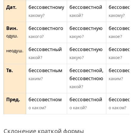
Дат.
бессовестному
бессовестной
бессовес
какому?
какой?
какому?
Вин.
бессовестного
бессовестную
бессовест
одуш.
какого?
какую?
какое?
бессовестный
бессовестную
бессовест
неодуш.
какой?
какую?
какое?
Тв.
бессовестным
бессовестной,
бессовес
бессовестною
каким?
каким?
какой?
Пред.
бессовестном
бессовестной
бессовес
о каком?
о какой?
о каком?
Склонение краткой формы