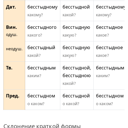
Дат.
бесстыдному
бесстыдной
бесстыдному
какому?
какой?
какому?
Вин.
бесстыдного
бесстыдную
бесстыдное
одуш.
какого?
какую?
какое?
бесстыдный
бесстыдную
бесстыдное
неодуш.
какой?
какую?
какое?
Тв.
бесстыдным
бесстыдной,
бесстыдным
бесстыдною
каким?
каким?
какой?
Пред.
бесстыдном
бесстыдной
бесстыдном
о каком?
о какой?
о каком?
Склонение краткой формы