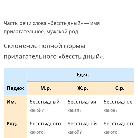
Часть речи слова «бесстыдный» — имя
прилагательное, мужской род.
Склонение полной формы
прилагательного «бесстыдный».
Ед.ч.
Падеж
М.р.
Ж.р.
С.р.
Им.
бесстыдный
бесстыдная
бесстыдное
какой?
какая?
какое?
Род.
бесстыдного
бесстыдной
бесстыдного
какого?
какой?
какого?