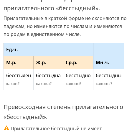
прилагательного «бесстыдный».
Прилагательные в краткой форме не склоняются по
падежам, но изменяются по числам и изменяются
по родам в единственном числе.
Ед.ч.
М.р.
Ж.р.
Ср.р.
Мн.ч.
бесстыден
бесстыдна
бесстыдно
бесстыдны
каков?
какова?
каково?
каковы?
Превосходная степень прилагательного
«бесстыдный».
⚠
Прилагательное бесстыдный не имеет