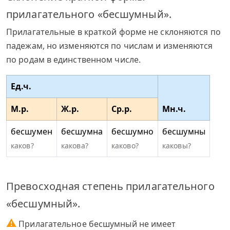
прилагательного «бесшумный».
Прилагательные в краткой форме не склоняются по
падежам, но изменяются по числам и изменяются
по родам в единственном числе.
Ед.ч.
М.р.
Ж.р.
Ср.р.
Мн.ч.
бесшумен
бесшумна
бесшумно
бесшумны
каков?
какова?
каково?
каковы?
Превосходная степень прилагательного
«бесшумный».
⚠
Прилагательное бесшумный не имеет