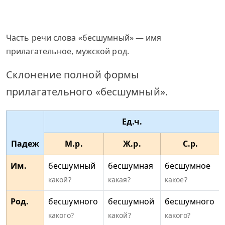
Часть речи слова «бесшумный» — имя
прилагательное, мужской род.
Склонение полной формы
прилагательного «бесшумный».
Ед.ч.
Падеж
М.р.
Ж.р.
С.р.
Им.
бесшумный
бесшумная
бесшумное
какой?
какая?
какое?
Род.
бесшумного
бесшумной
бесшумного
какого?
какой?
какого?