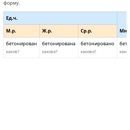
форму.
Ед.ч.
М.р.
Ж.р.
Ср.р.
Мн.
бетонирован
бетонирована
бетонировано
бет
каков?
какова?
каково?
како