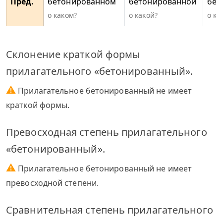
Пред.
бетонированном
бетонированной
бет
о каком?
о какой?
о ка
Склонение краткой формы
прилагательного «бетонированный».
⚠
Прилагательное бетонированный не имеет
краткой формы.
Превосходная степень прилагательного
«бетонированный».
⚠
Прилагательное бетонированный не имеет
превосходной степени.
Сравнительная степень прилагательного