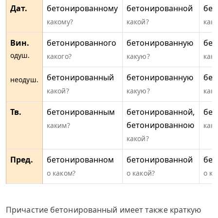
Дат.
бетонированному
бетонированной
бет
какому?
какой?
как
Вин.
бетонированного
бетонированную
бет
одуш.
какого?
какую?
како
бетонированный
бетонированную
бет
неодуш.
какой?
какую?
како
Тв.
бетонированным
бетонированной,
бе
бетонированною
каким?
как
какой?
Пред.
бетонированном
бетонированной
бет
о каком?
о какой?
о ка
Причастие бетонированный имеет также краткую