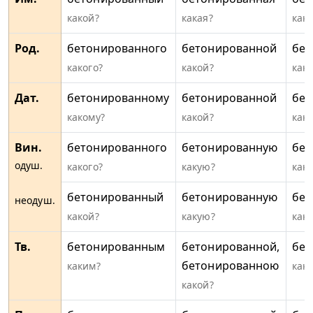
какой?
какая?
како
Род.
бетонированного
бетонированной
бет
какого?
какой?
како
Дат.
бетонированному
бетонированной
бет
какому?
какой?
как
Вин.
бетонированного
бетонированную
бет
одуш.
какого?
какую?
како
бетонированный
бетонированную
бет
неодуш.
какой?
какую?
како
Тв.
бетонированным
бетонированной,
бе
бетонированною
каким?
как
какой?