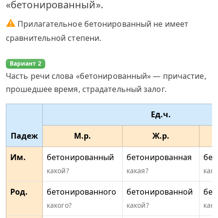
«бетонированный».
⚠
Прилагательное бетонированный не имеет
сравнительной степени.
Вариант 2
Часть речи слова «бетонированный» — причастие,
прошедшее время, страдательный залог.
Ед.ч.
Падеж
М.р.
Ж.р.
Им.
бетонированный
бетонированная
бет
какой?
какая?
како
Род.
бетонированного
бетонированной
бет
какого?
какой?
како