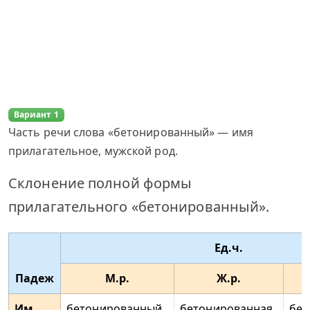
Вариант 1
Часть речи слова «бетонированный» — имя
прилагательное, мужской род.
Склонение полной формы
прилагательного «бетонированный».
Ед.ч.
Падеж
М.р.
Ж.р.
Им.
бетонированный
бетонированная
бет