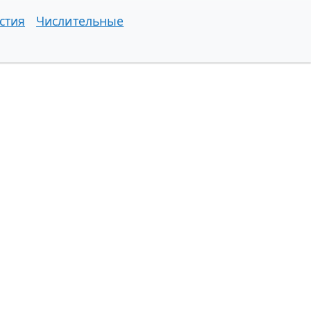
стия
Числительные