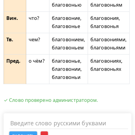
благовонью
благовоньям
Вин.
что?
благовоние,
благовония,
благовонье
благовонья
Тв.
чем?
благовонием,
благовониями,
благовоньем
благовоньями
Пред.
о чём?
благовонье,
благовониях,
благовонии,
благовоньях
благовоньи
✓ Слово проверено администратором.