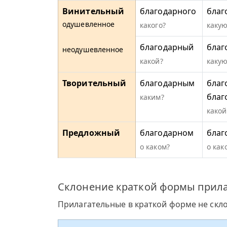
Винительный
благодарного
благ
одушевленное
какого?
какую
благодарный
благ
неодушевленное
какой?
какую
Творительный
благодарным
благ
благ
каким?
какой
Предложный
благодарном
благ
о каком?
о как
Склонение краткой формы прила
Прилагательные в краткой форме не скл