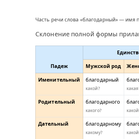
Часть речи слова «благодарный» — имя п
Склонение полной формы прилаг
Единств
Падеж
Мужской род
Жен
Именительный
благодарный
благ
какой?
какая
Родительный
благодарного
благ
какого?
какой
Дательный
благодарному
благ
какому?
какой