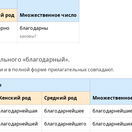
й род
Множественное число
арно
благодарны
каковы?
ельного «благодарный».
и и в полной форме прилагательных совпадают.
о
Женский род
Средний род
Множественное
благодарнейшая
благодарнейшее
благодарнейши
благодарнейшей
благодарнейшего
благодарнейши