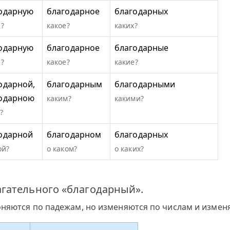
одарную
благодарное
благодарных
?
какое?
каких?
одарную
благодарное
благодарные
?
какое?
какие?
одарной,
благодарным
благодарными
одарною
каким?
какими?
?
одарной
благодарном
благодарных
ой?
о каком?
о каких?
гательного «благодарный».
оняются по падежам, но изменяются по числам и измен