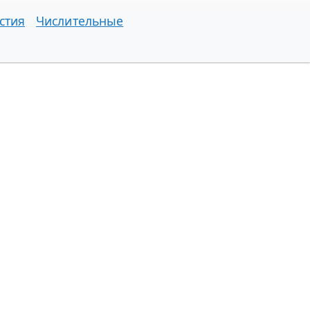
стия
Числительные