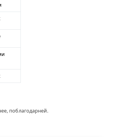
м
х
е
ми
х
ее, поблагодарней.