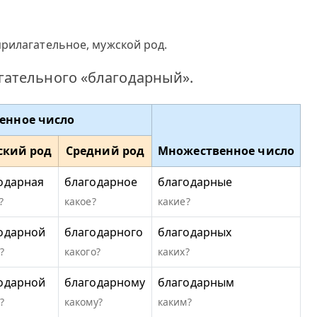
рилагательное, мужской род.
ательного «благодарный».
енное число
ский род
Средний род
Множественное число
одарная
благодарное
благодарные
?
какое?
какие?
одарной
благодарного
благодарных
?
какого?
каких?
одарной
благодарному
благодарным
?
какому?
каким?