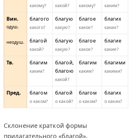
какому?
какой?
какому?
каким?
Вин.
благого
благую
благое
благих
одуш.
какого?
какую?
какое?
каких?
благой
благую
благое
благие
неодуш.
какой?
какую?
какое?
какие?
Тв.
благим
благой,
благим
благими
благою
каким?
каким?
какими?
какой?
Пред.
благом
благой
благом
благих
о каком?
о какой?
о каком?
о каких?
Склонение краткой формы
прилагательного «благой».