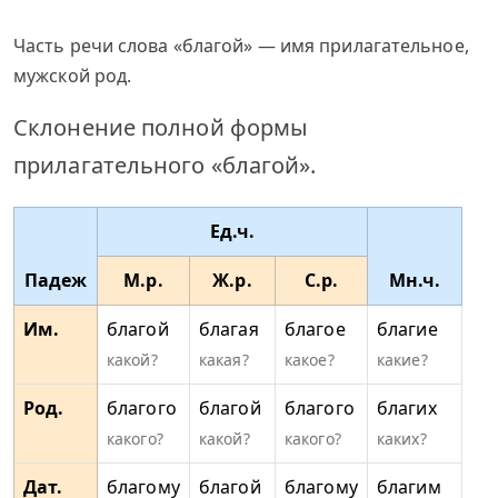
Часть речи слова «благой» — имя прилагательное,
мужской род.
Склонение полной формы
прилагательного «благой».
Ед.ч.
Падеж
М.р.
Ж.р.
С.р.
Мн.ч.
Им.
благой
благая
благое
благие
какой?
какая?
какое?
какие?
Род.
благого
благой
благого
благих
какого?
какой?
какого?
каких?
Дат.
благому
благой
благому
благим