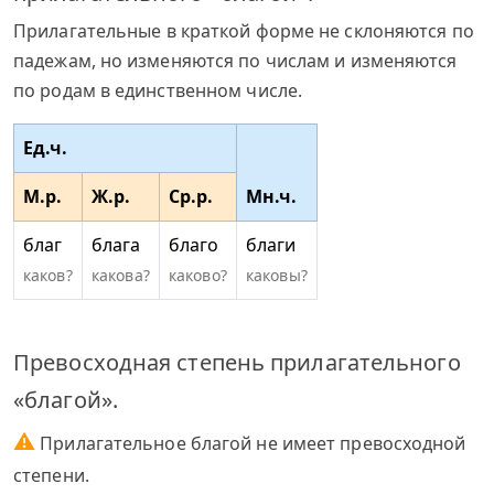
Прилагательные в краткой форме не склоняются по
падежам, но изменяются по числам и изменяются
по родам в единственном числе.
Ед.ч.
М.р.
Ж.р.
Ср.р.
Мн.ч.
благ
блага
благо
благи
каков?
какова?
каково?
каковы?
Превосходная степень прилагательного
«благой».
⚠
Прилагательное благой не имеет превосходной
степени.