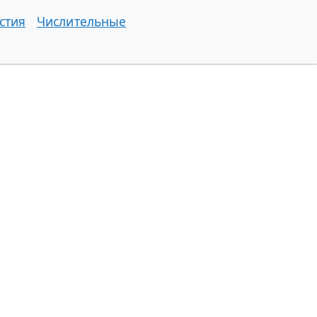
стия
Числительные