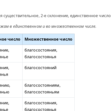
я существительное, 2-е склонение, единственное число
ежам в единственном и во множественном числе.
ное число
Множественное число
яние,
благосостояния,
янье
благосостоянья
яния,
благосостояний
янья
янию,
благосостояниям,
янью
благосостояньям
яние,
благосостояния,
янье
благосостоянья