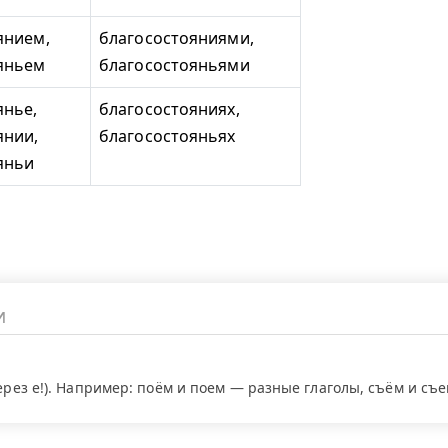
янием,
благосостояниями,
яньем
благосостояньями
янье,
благосостояниях,
янии,
благосостояньях
яньи
через е!). Например: поём и поем — разные глаголы, съём и съ