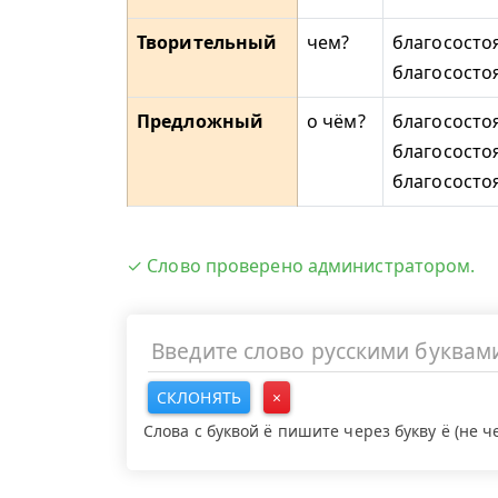
Творительный
чем?
благососто
благососто
Предложный
о чём?
благососто
благососто
благососто
✓ Слово проверено администратором.
СКЛОНЯТЬ
×
Слова с буквой ё пишите через букву ё (не 