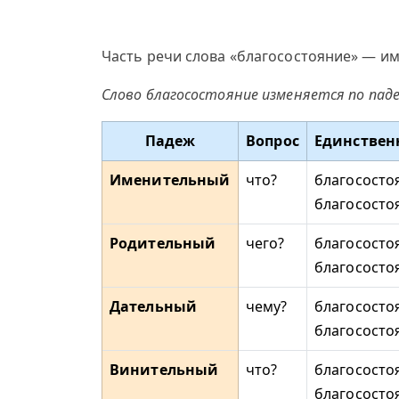
Часть речи слова «благосостояние» — им
Слово благосостояние изменяется по пад
Падеж
Вопрос
Единствен
Именительный
что?
благососто
благососто
Родительный
чего?
благососто
благососто
Дательный
чему?
благососто
благососто
Винительный
что?
благососто
благососто