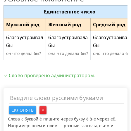
Единственное число
Мужской род
Женский род
Средний род
благоустраивал
благоустраивала
благоустраивал
бы
бы
бы
он что делал бы?
она что делала бы?
оно что делало бы
✓ Слово проверено администратором.
СКЛОНЯТЬ
×
Слова с буквой ё пишите через букву ё (не через е!).
Например: поём и поем — разные глаголы, съём и