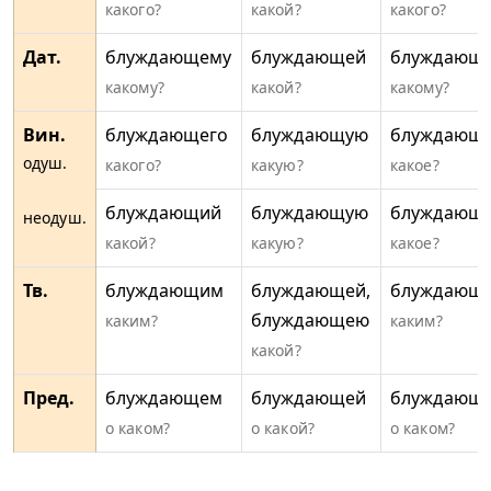
какого?
какой?
какого?
Дат.
блуждающему
блуждающей
блуждающ
какому?
какой?
какому?
Вин.
блуждающего
блуждающую
блуждающ
одуш.
какого?
какую?
какое?
блуждающий
блуждающую
блуждающ
неодуш.
какой?
какую?
какое?
Тв.
блуждающим
блуждающей,
блуждающ
блуждающею
каким?
каким?
какой?
Пред.
блуждающем
блуждающей
блуждающ
о каком?
о какой?
о каком?