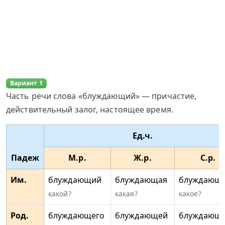
Вариант 1
Часть речи слова «блуждающий» — причастие,
действительный залог, настоящее время.
Ед.ч.
Падеж
М.р.
Ж.р.
С.р.
Им.
блуждающий
блуждающая
блуждающ
какой?
какая?
какое?
Род.
блуждающего
блуждающей
блуждающе