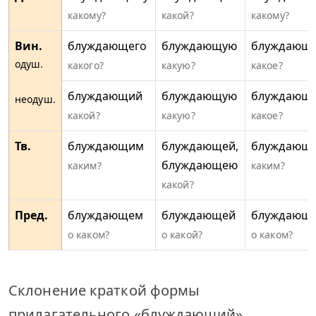
какому?
какой?
какому?
Вин.
блуждающего
блуждающую
блуждающ
одуш.
какого?
какую?
какое?
блуждающий
блуждающую
блуждающ
неодуш.
какой?
какую?
какое?
Тв.
блуждающим
блуждающей,
блуждающ
блуждающею
каким?
каким?
какой?
Пред.
блуждающем
блуждающей
блуждающ
о каком?
о какой?
о каком?
Склонение краткой формы
прилагательного «блуждающий».