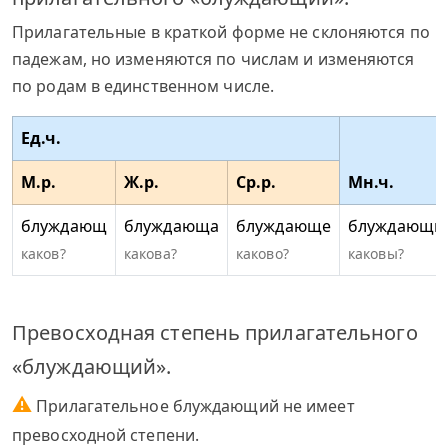
Прилагательные в краткой форме не склоняются по
падежам, но изменяются по числам и изменяются
по родам в единственном числе.
Ед.ч.
М.р.
Ж.р.
Ср.р.
Мн.ч.
блуждающ
блуждающа
блуждающе
блуждающи
каков?
какова?
каково?
каковы?
Превосходная степень прилагательного
«блуждающий».
⚠
Прилагательное блуждающий не имеет
превосходной степени.