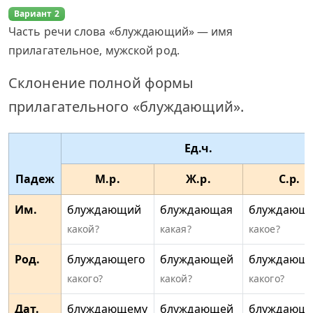
Вариант 2
Часть речи слова «блуждающий» — имя
прилагательное, мужской род.
Склонение полной формы
прилагательного «блуждающий».
Ед.ч.
Падеж
М.р.
Ж.р.
С.р.
Им.
блуждающий
блуждающая
блуждающ
какой?
какая?
какое?
Род.
блуждающего
блуждающей
блуждающе
какого?
какой?
какого?
Дат.
блуждающему
блуждающей
блуждающ