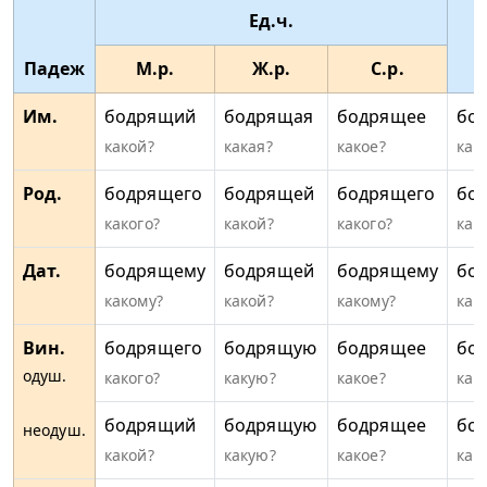
Ед.ч.
Падеж
М.р.
Ж.р.
С.р.
Им.
бодрящий
бодрящая
бодрящее
бо
какой?
какая?
какое?
как
Род.
бодрящего
бодрящей
бодрящего
бо
какого?
какой?
какого?
как
Дат.
бодрящему
бодрящей
бодрящему
бо
какому?
какой?
какому?
как
Вин.
бодрящего
бодрящую
бодрящее
бо
одуш.
какого?
какую?
какое?
как
бодрящий
бодрящую
бодрящее
бо
неодуш.
какой?
какую?
какое?
как