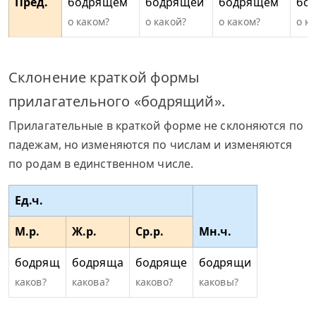
Пред.
бодрящем
бодрящей
бодрящем
бо
о каком?
о какой?
о каком?
о к
Склонение краткой формы
прилагательного «бодрящий».
Прилагательные в краткой форме не склоняются по
падежам, но изменяются по числам и изменяются
по родам в единственном числе.
Ед.ч.
М.р.
Ж.р.
Ср.р.
Мн.ч.
бодрящ
бодряща
бодряще
бодрящи
каков?
какова?
каково?
каковы?