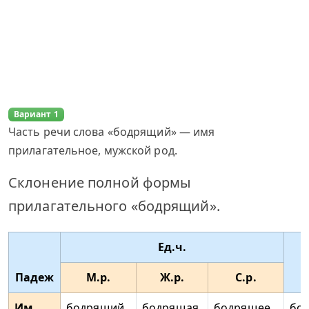
Вариант 1
Часть речи слова «бодрящий» — имя
прилагательное, мужской род.
Склонение полной формы
прилагательного «бодрящий».
Ед.ч.
Падеж
М.р.
Ж.р.
С.р.
Им.
бодрящий
бодрящая
бодрящее
бо