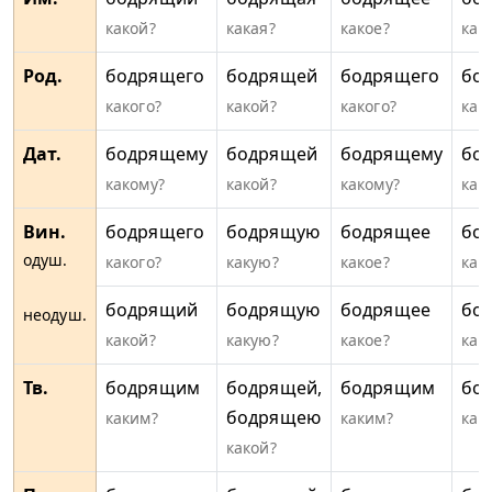
какой?
какая?
какое?
как
Род.
бодрящего
бодрящей
бодрящего
бо
какого?
какой?
какого?
как
Дат.
бодрящему
бодрящей
бодрящему
бо
какому?
какой?
какому?
как
Вин.
бодрящего
бодрящую
бодрящее
бо
одуш.
какого?
какую?
какое?
как
бодрящий
бодрящую
бодрящее
бо
неодуш.
какой?
какую?
какое?
как
Тв.
бодрящим
бодрящей,
бодрящим
бо
бодрящею
каким?
каким?
как
какой?