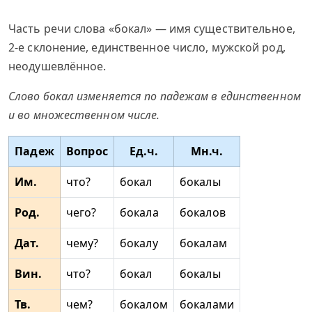
Часть речи слова «бокал» — имя существительное,
2-е склонение, единственное число, мужской род,
неодушевлённое.
Слово бокал изменяется по падежам в единственном
и во множественном числе.
Падеж
Вопрос
Ед.ч.
Мн.ч.
Им.
что?
бокал
бокалы
Род.
чего?
бокала
бокалов
Дат.
чему?
бокалу
бокалам
Вин.
что?
бокал
бокалы
Тв.
чем?
бокалом
бокалами