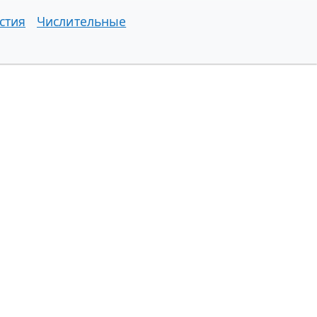
стия
Числительные