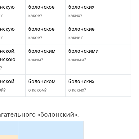
нскую
болонское
болонских
?
какое?
каких?
нскую
болонское
болонские
?
какое?
какие?
нской,
болонским
болонскими
нскою
каким?
какими?
?
нской
болонском
болонских
ой?
о каком?
о каких?
гательного «болонский».