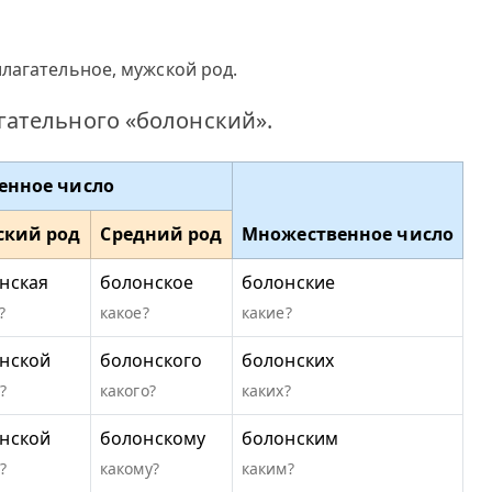
лагательное, мужской род.
ательного «болонский».
енное число
ский род
Средний род
Множественное число
нская
болонское
болонские
?
какое?
какие?
нской
болонского
болонских
?
какого?
каких?
нской
болонскому
болонским
?
какому?
каким?