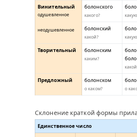
Винительный
болонского
боло
одушевленное
какого?
какую
болонский
боло
неодушевленное
какой?
какую
Творительный
болонским
боло
боло
каким?
какой
Предложный
болонском
боло
о каком?
о как
Склонение краткой формы прила
Единственное число