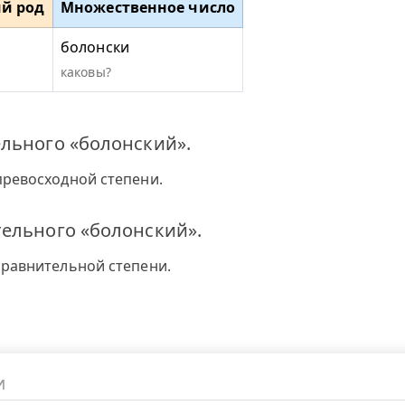
й род
Множественное число
болонски
каковы?
льного «болонский».
превосходной степени.
тельного «болонский».
сравнительной степени.