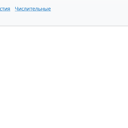
стия
Числительные