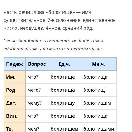
Часть речи слова «болотище» — имя
существительное, 2-е склонение, единственное
число, неодушевлённое, средний род.
Слово болотище изменяется по падежам в
единственном и во множественном числе.
Падеж
Вопрос
Ед.ч.
Мн.ч.
Им.
что?
болотище
болотища
Род.
чего?
болотища
болотищ
Дат.
чему?
болотищу
болотищам
Вин.
что?
болотище
болотища
Тв.
чем?
болотищем
болотищами