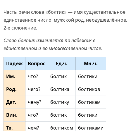
Часть речи слова «болтик» — имя существительное,
единственное число, мужской род, неодушевлённое,
2-е склонение.
Слово болтик изменяется по падежам в
единственном и во множественном числе.
Падеж
Вопрос
Ед.ч.
Мн.ч.
Им.
что?
болтик
болтики
Род.
чего?
болтика
болтиков
Дат.
чему?
болтику
болтикам
Вин.
что?
болтик
болтики
Тв.
чем?
болтиком
болтиками