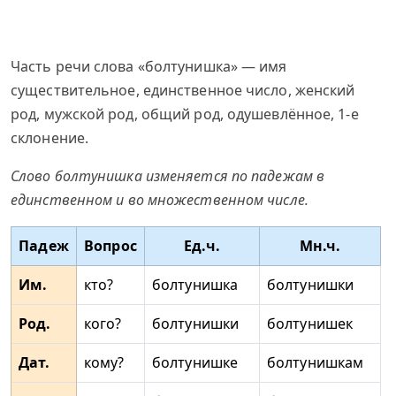
Часть речи слова «болтунишка» — имя
существительное, единственное число, женский
род, мужской род, общий род, одушевлённое, 1-е
склонение.
Слово болтунишка изменяется по падежам в
единственном и во множественном числе.
Падеж
Вопрос
Ед.ч.
Мн.ч.
Им.
кто?
болтунишка
болтунишки
Род.
кого?
болтунишки
болтунишек
Дат.
кому?
болтунишке
болтунишкам