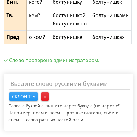
Вин.
кого?
болтунишку
болтунишек
Тв.
кем?
болтунишкой,
болтунишками
болтунишкою
Пред.
о ком?
болтунишке
болтунишках
✓ Слово проверено администратором.
СКЛОНЯТЬ
×
Слова с буквой ё пишите через букву ё (не через е!).
Например: поём и поем — разные глаголы, съём и
съем — слова разных частей речи.