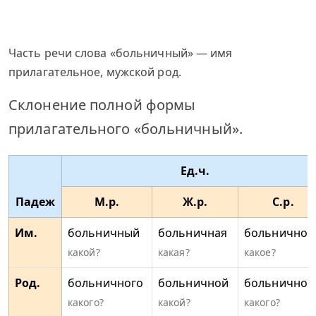
Часть речи слова «больничный» — имя
прилагательное, мужской род.
Склонение полной формы
прилагательного «больничный».
Ед.ч.
Падеж
М.р.
Ж.р.
С.р.
Им.
больничный
больничная
больничное
какой?
какая?
какое?
Род.
больничного
больничной
больничног
какого?
какой?
какого?