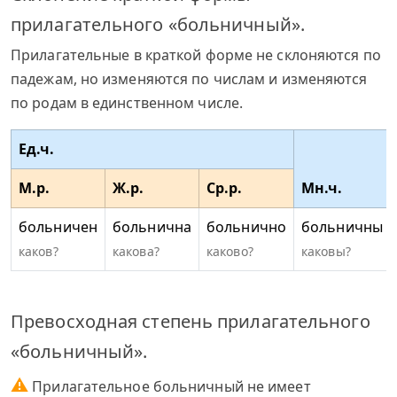
прилагательного «больничный».
Прилагательные в краткой форме не склоняются по
падежам, но изменяются по числам и изменяются
по родам в единственном числе.
Ед.ч.
М.р.
Ж.р.
Ср.р.
Мн.ч.
больничен
больнична
больнично
больничны
каков?
какова?
каково?
каковы?
Превосходная степень прилагательного
«больничный».
⚠
Прилагательное больничный не имеет