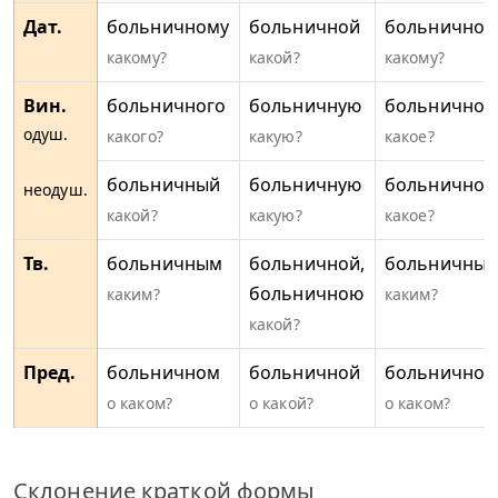
Дат.
больничному
больничной
больничном
какому?
какой?
какому?
Вин.
больничного
больничную
больничное
одуш.
какого?
какую?
какое?
больничный
больничную
больничное
неодуш.
какой?
какую?
какое?
Тв.
больничным
больничной,
больничны
больничною
каким?
каким?
какой?
Пред.
больничном
больничной
больничном
о каком?
о какой?
о каком?
Склонение краткой формы