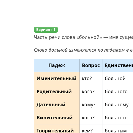
Вариант 1
Часть речи слова «больной» — имя сущес
Слово больной изменяется по падежам в 
Падеж
Вопрос
Единствен
Именительный
кто?
больной
Родительный
кого?
больного
Дательный
кому?
больному
Винительный
кого?
больного
Творительный
кем?
больным