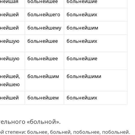
ьнейшая
больнейшее
больнейшие
ьнейшей
больнейшего
больнейших
ьнейшей
больнейшему
больнейшим
ьнейшую
больнейшее
больнейших
ьнейшую
больнейшее
больнейшие
нейшей,
больнейшим
больнейшими
ьнейшею
ьнейшей
больнейшем
больнейших
тельного «больной».
й степени: больнее, больней, побольнее, побольней.