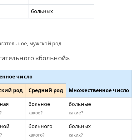
больных
гательное, мужской род.
ательного «больной».
енное число
ский род
Средний род
Множественное число
ная
больное
больные
?
какое?
какие?
ной
больного
больных
?
какого?
каких?