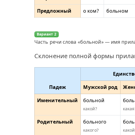
Предложный
о ком?
больном
Вариант 2
Часть речи слова «больной» — имя прила
Склонение полной формы прилаг
Единств
Падеж
Мужской род
Жен
Именительный
больной
боль
какой?
какая
Родительный
больного
боль
какого?
какой