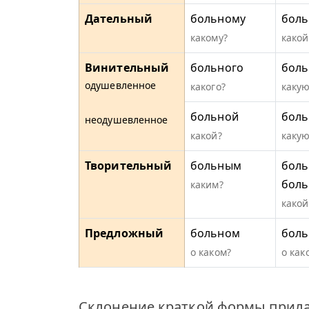
Дательный
больному
боль
какому?
какой
Винительный
больного
бол
одушевленное
какого?
какую
больной
бол
неодушевленное
какой?
какую
Творительный
больным
боль
бол
каким?
какой
Предложный
больном
боль
о каком?
о как
Склонение краткой формы прила