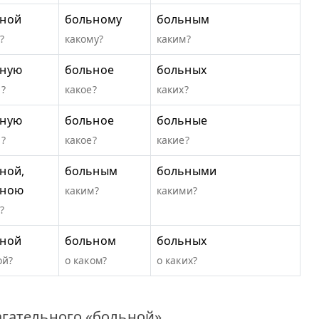
ной
больному
больным
?
какому?
каким?
ьную
больное
больных
?
какое?
каких?
ьную
больное
больные
?
какое?
какие?
ной,
больным
больными
ьною
каким?
какими?
?
ной
больном
больных
ой?
о каком?
о каких?
гательного «больной».