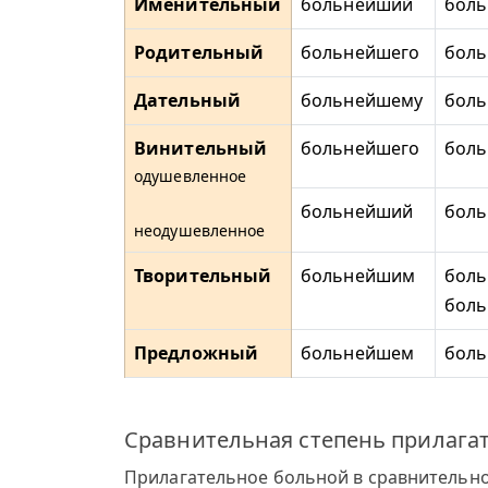
Именительный
больнейший
бол
Родительный
больнейшего
бол
Дательный
больнейшему
бол
Винительный
больнейшего
бол
одушевленное
больнейший
бол
неодушевленное
Творительный
больнейшим
боль
бол
Предложный
больнейшем
бол
Сравнительная степень прилага
Прилагательное больной в сравнительно