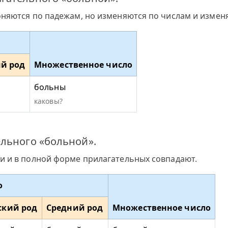
оняются по падежам, но изменяются по числам и измен
й род
Множественное число
больны
каковы?
льного «больной».
и и в полной форме прилагательных совпадают.
о
ский род
Средний род
Множественное число