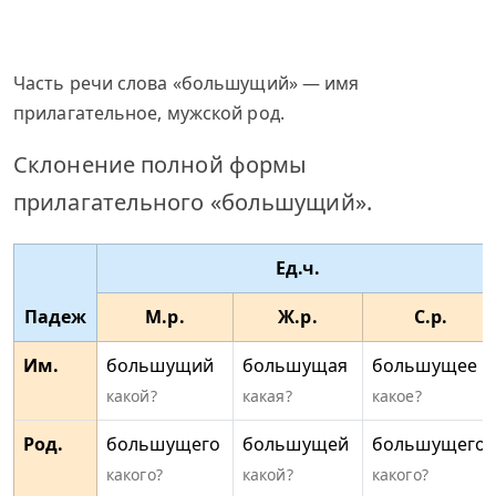
Часть речи слова «большущий» — имя
прилагательное, мужской род.
Склонение полной формы
прилагательного «большущий».
Ед.ч.
Падеж
М.р.
Ж.р.
С.р.
Им.
большущий
большущая
большущее
какой?
какая?
какое?
Род.
большущего
большущей
большущего
какого?
какой?
какого?