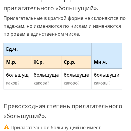
прилагательного «большущий».
Прилагательные в краткой форме не склоняются по
падежам, но изменяются по числам и изменяются
по родам в единственном числе.
Ед.ч.
М.р.
Ж.р.
Ср.р.
Мн.ч.
большущ
большуща
большуще
большущи
каков?
какова?
каково?
каковы?
Превосходная степень прилагательного
«большущий».
⚠
Прилагательное большущий не имеет