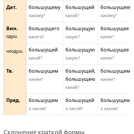
Дат.
большущему
большущей
большущему
какому?
какой?
какому?
Вин.
большущего
большущую
большущее
одуш.
какого?
какую?
какое?
большущий
большущую
большущее
неодуш.
какой?
какую?
какое?
Тв.
большущим
большущей,
большущим
большущею
каким?
каким?
какой?
Пред.
большущем
большущей
большущем
о каком?
о какой?
о каком?
Склонение краткой формы