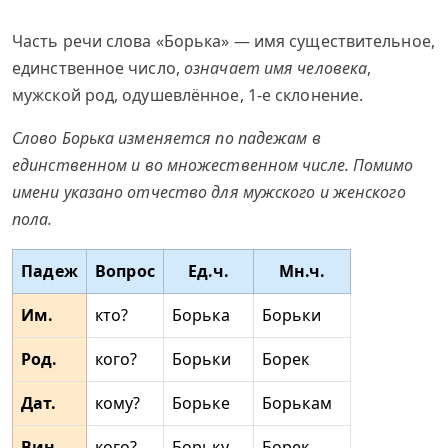
Часть речи слова «Борька» — имя существительное,
единственное число,
означает имя человека
,
мужской род, одушевлённое, 1-е склонение.
Слово Борька изменяется по падежам в
единственном и во множественном числе. Помимо
имени указано отчество для мужского и женского
пола.
Падеж
Вопрос
Ед.ч.
Мн.ч.
Им.
кто?
Борька
Борьки
Род.
кого?
Борьки
Борек
Дат.
кому?
Борьке
Борькам
Вин.
кого?
Борьку
Борек