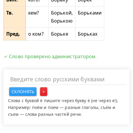
Тв.
кем?
Борькой,
Борьками
Борькою
Пред.
о ком?
Борьке
Борьках
✓ Слово проверено администратором.
СКЛОНЯТЬ
×
Слова с буквой ё пишите через букву ё (не через е!).
Например: поём и поем — разные глаголы, съём и
съем — слова разных частей речи.