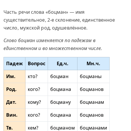
Часть речи слова «боцман» — имя
существительное, 2-е склонение, единственное
число, мужской род, одушевлённое.
Слово боцман изменяется по падежам в
единственном и во множественном числе.
Падеж
Вопрос
Ед.ч.
Мн.ч.
Им.
кто?
боцман
боцманы
Род.
кого?
боцмана
боцманов
Дат.
кому?
боцману
боцманам
Вин.
кого?
боцмана
боцманов
Тв.
кем?
боцманом
боцманами