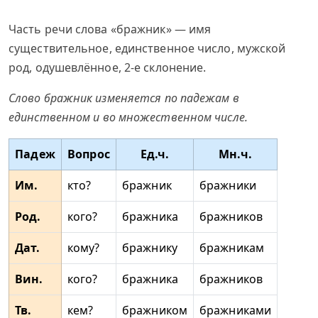
Часть речи слова «бражник» — имя
существительное, единственное число, мужской
род, одушевлённое, 2-е склонение.
Слово бражник изменяется по падежам в
единственном и во множественном числе.
Падеж
Вопрос
Ед.ч.
Мн.ч.
Им.
кто?
бражник
бражники
Род.
кого?
бражника
бражников
Дат.
кому?
бражнику
бражникам
Вин.
кого?
бражника
бражников
Тв.
кем?
бражником
бражниками