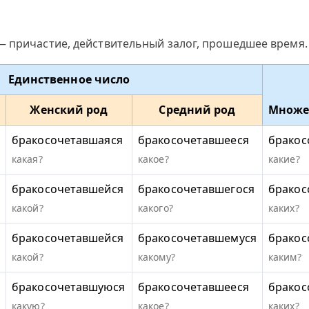
— причастие, действительный залог, прошедшее время.
Единственное число
Женский род
Средний род
Множе
бракосочетавшаяся
бракосочетавшееся
бракос
какая?
какое?
какие?
бракосочетавшейся
бракосочетавшегося
бракос
какой?
какого?
каких?
бракосочетавшейся
бракосочетавшемуся
бракос
какой?
какому?
каким?
бракосочетавшуюся
бракосочетавшееся
бракос
какую?
какое?
каких?