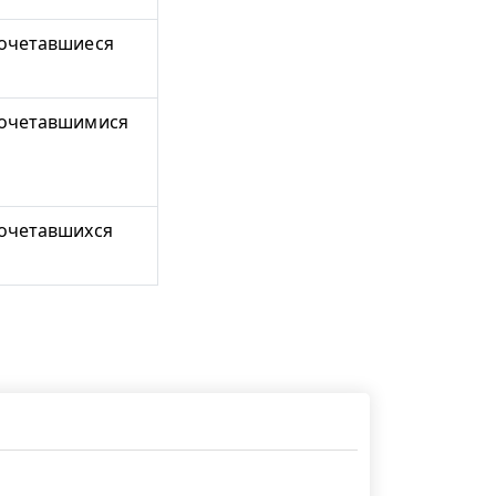
очетавшиеся
очетавшимися
очетавшихся