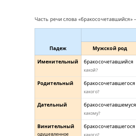
Часть речи слова «бракосочетавшийся» 
Падеж
Мужской род
Именительный
бракосочетавшийся
какой?
Родительный
бракосочетавшегося
какого?
Дательный
бракосочетавшемуся
какому?
Винительный
бракосочетавшегося
одушевленное
какого?