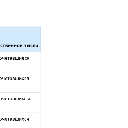
ственное число
очетавшиеся
очетавшихся
очетавшимся
очетавшихся