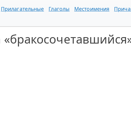
Прилагательные
Глаголы
Местоимения
Прича
а «бракосочетавшийся