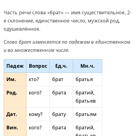
Часть речи слова «брат» — имя существительное, 2-
е склонение, единственное число, мужской род,
одушевлённое.
Слово брат изменяется по падежам в единственном
и во множественном числе.
Падеж
Вопрос
Ед.ч.
Мн.ч.
Им.
кто?
брат
братья
Род.
кого?
брата
братий,
братьев
Дат.
кому?
брату
братьям
Вин.
кого?
брата
братий,
братьев