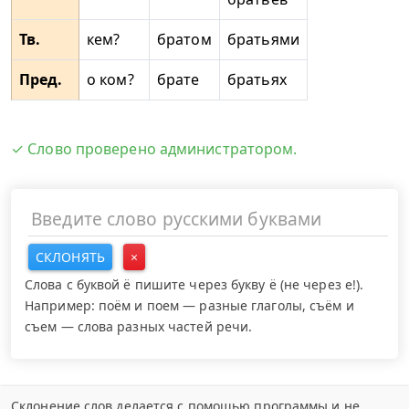
Тв.
кем?
братом
братьями
Пред.
о ком?
брате
братьях
✓ Слово проверено администратором.
СКЛОНЯТЬ
×
Слова с буквой ё пишите через букву ё (не через е!).
Например: поём и поем — разные глаголы, съём и
съем — слова разных частей речи.
Склонение слов делается с помощью программы и не