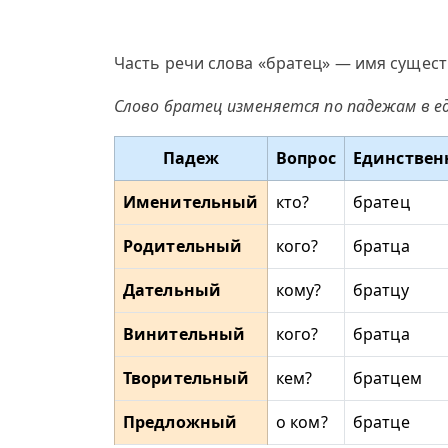
Часть речи слова «братец» — имя сущест
Слово братец изменяется по падежам в е
Падеж
Вопрос
Единствен
Именительный
кто?
братец
Родительный
кого?
братца
Дательный
кому?
братцу
Винительный
кого?
братца
Творительный
кем?
братцем
Предложный
о ком?
братце