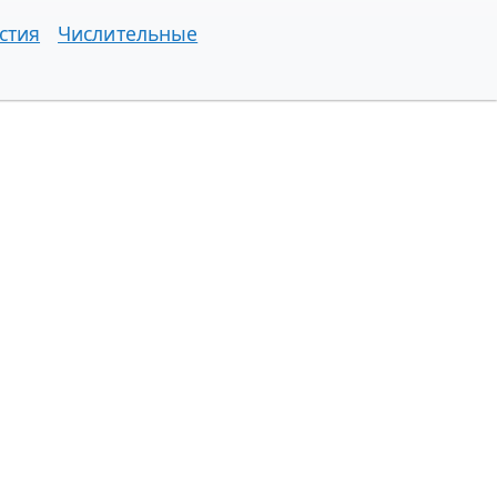
стия
Числительные