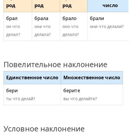
род
род
род
число
брал
брала
брало
брали
он что
она что
оно что
они что делали?
делал?
делала?
делало?
Повелительное наклонение
Единственное число
Множественное число
бери
берите
ты что делай?
вы что делайте?
Условное наклонение