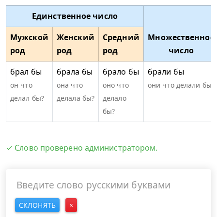
Единственное число
Мужской
Женский
Средний
Множественное
род
род
род
число
брал бы
брала бы
брало бы
брали бы
он что
она что
оно что
они что делали бы?
делал бы?
делала бы?
делало
бы?
✓ Слово проверено администратором.
СКЛОНЯТЬ
×