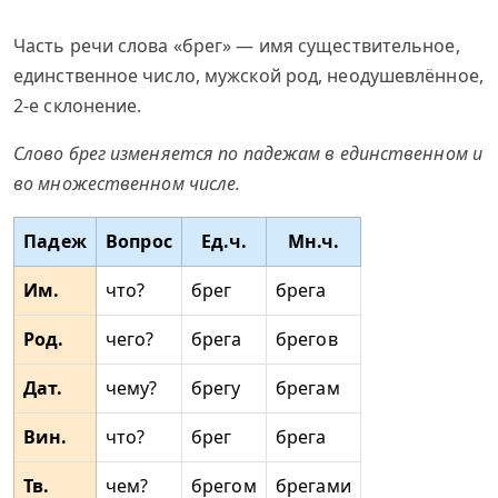
Часть речи слова «брег» — имя существительное,
единственное число, мужской род, неодушевлённое,
2-е склонение.
Слово брег изменяется по падежам в единственном и
во множественном числе.
Падеж
Вопрос
Ед.ч.
Мн.ч.
Им.
что?
брег
брега
Род.
чего?
брега
брегов
Дат.
чему?
брегу
брегам
Вин.
что?
брег
брега
Тв.
чем?
брегом
брегами