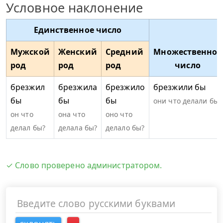
Условное наклонение
Единственное число
Мужской
Женский
Средний
Множественное
род
род
род
число
брезжил
брезжила
брезжило
брезжили бы
бы
бы
бы
они что делали бы?
он что
она что
оно что
делал бы?
делала бы?
делало бы?
✓ Слово проверено администратором.