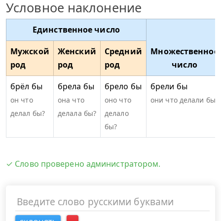
Условное наклонение
Единственное число
Мужской
Женский
Средний
Множественное
род
род
род
число
брёл бы
брела бы
брело бы
брели бы
он что
она что
оно что
они что делали бы?
делал бы?
делала бы?
делало
бы?
✓ Слово проверено администратором.