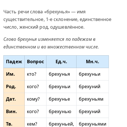
Часть речи слова «брехунья» — имя
существительное, 1-е склонение, единственное
число, женский род, одушевлённое.
Слово брехунья изменяется по падежам в
единственном и во множественном числе.
Падеж
Вопрос
Ед.ч.
Мн.ч.
Им.
кто?
брехунья
брехуньи
Род.
кого?
брехуньи
брехуний
Дат.
кому?
брехунье
брехуньям
Вин.
кого?
брехунью
брехуний
Тв.
кем?
брехуньей,
брехуньями