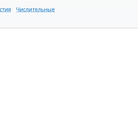
стия
Числительные