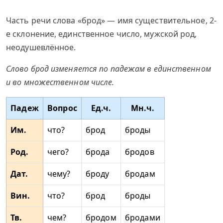
Часть речи слова «брод» — имя существительное, 2-
е склонение, единственное число, мужской род,
неодушевлённое.
Слово брод изменяется по падежам в единственном
и во множественном числе.
Падеж
Вопрос
Ед.ч.
Мн.ч.
Им.
что?
брод
броды
Род.
чего?
брода
бродов
Дат.
чему?
броду
бродам
Вин.
что?
брод
броды
Тв.
чем?
бродом
бродами