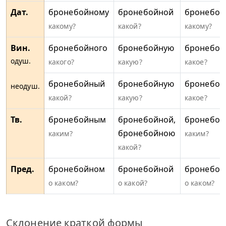
Дат.
бронебойному
бронебойной
бронебой
какому?
какой?
какому?
Вин.
бронебойного
бронебойную
бронебой
одуш.
какого?
какую?
какое?
бронебойный
бронебойную
бронебой
неодуш.
какой?
какую?
какое?
Тв.
бронебойным
бронебойной,
бронебо
бронебойною
каким?
каким?
какой?
Пред.
бронебойном
бронебойной
бронебой
о каком?
о какой?
о каком?
Склонение краткой формы