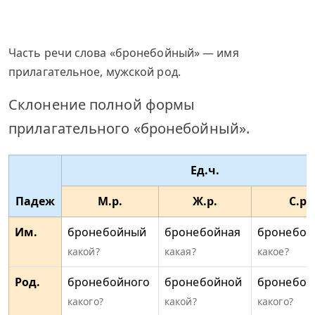
Часть речи слова «бронебойный» — имя
прилагательное, мужской род.
Склонение полной формы
прилагательного «бронебойный».
Ед.ч.
Падеж
М.р.
Ж.р.
С.р.
Им.
бронебойный
бронебойная
бронебой
какой?
какая?
какое?
Род.
бронебойного
бронебойной
бронебой
какого?
какой?
какого?