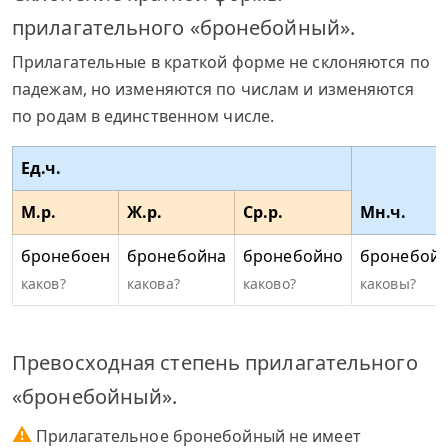
прилагательного «бронебойный».
Прилагательные в краткой форме не склоняются по
падежам, но изменяются по числам и изменяются
по родам в единственном числе.
Ед.ч.
М.р.
Ж.р.
Ср.р.
Мн.ч.
бронебоен
бронебойна
бронебойно
бронебой
каков?
какова?
каково?
каковы?
Превосходная степень прилагательного
«бронебойный».
⚠
Прилагательное бронебойный не имеет