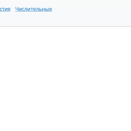
стия
Числительные