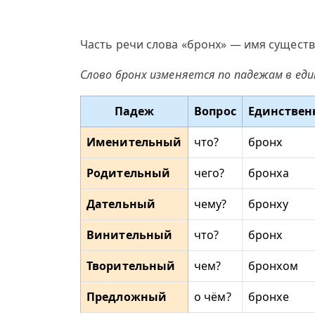
Часть речи слова «бронх» — имя существ
Слово бронх изменяется по падежам в ед
Падеж
Вопрос
Единствен
Именительный
что?
бронх
Родительный
чего?
бронха
Дательный
чему?
бронху
Винительный
что?
бронх
Творительный
чем?
бронхом
Предложный
о чём?
бронхе