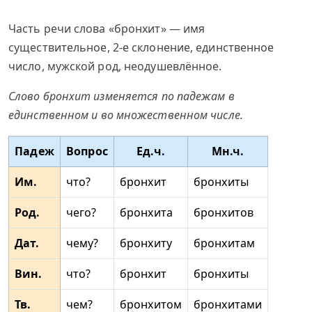
Часть речи слова «бронхит» — имя
существительное, 2-е склонение, единственное
число, мужской род, неодушевлённое.
Слово бронхит изменяется по падежам в
единственном и во множественном числе.
Падеж
Вопрос
Ед.ч.
Мн.ч.
Им.
что?
бронхит
бронхиты
Род.
чего?
бронхита
бронхитов
Дат.
чему?
бронхиту
бронхитам
Вин.
что?
бронхит
бронхиты
Тв.
чем?
бронхитом
бронхитами