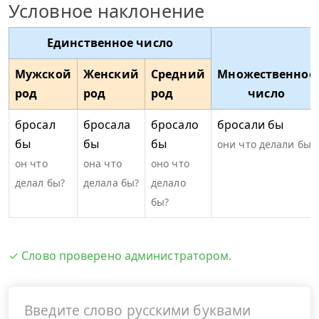
Условное наклонение
Единственное число
Мужской
Женский
Средний
Множественное
род
род
род
число
бросал
бросала
бросало
бросали бы
бы
бы
бы
они что делали бы?
он что
она что
оно что
делал бы?
делала бы?
делало
бы?
✓ Слово проверено администратором.