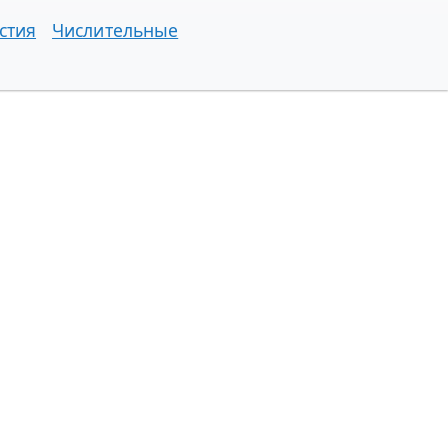
стия
Числительные