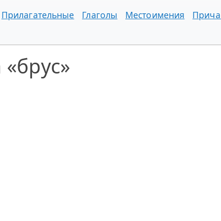
Прилагательные
Глаголы
Местоимения
Прича
 «брус»