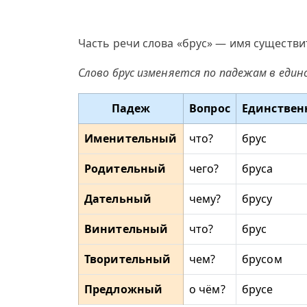
Часть речи слова «брус» — имя существи
Слово брус изменяется по падежам в еди
Падеж
Вопрос
Единствен
Именительный
что?
брус
Родительный
чего?
бруса
Дательный
чему?
брусу
Винительный
что?
брус
Творительный
чем?
брусом
Предложный
о чём?
брусе