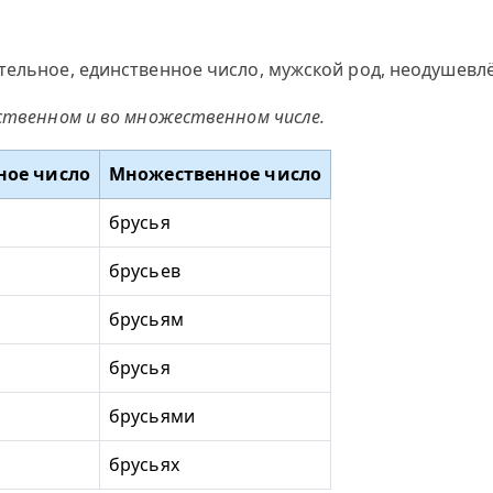
тельное, единственное число, мужской род, неодушевлё
нственном и во множественном числе.
ное число
Множественное число
брусья
брусьев
брусьям
брусья
брусьями
брусьях