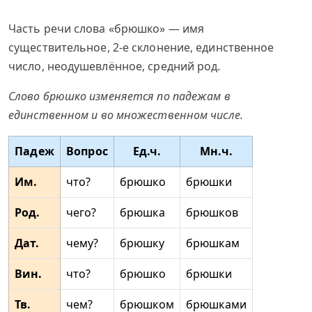
Часть речи слова «брюшко» — имя
существительное, 2-е склонение, единственное
число, неодушевлённое, средний род.
Слово брюшко изменяется по падежам в
единственном и во множественном числе.
Падеж
Вопрос
Ед.ч.
Мн.ч.
Им.
что?
брюшко
брюшки
Род.
чего?
брюшка
брюшков
Дат.
чему?
брюшку
брюшкам
Вин.
что?
брюшко
брюшки
Тв.
чем?
брюшком
брюшками